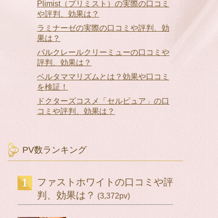
Plimist（プリミスト）の実際の口コミ
や評判、効果は？
ラミナーゼの実際の口コミや評判、効
果は？
パルクレールクリーミューの口コミや
評判、効果は？
ベルタママリズムとは？効果や口コミ
を検証！
ドクターズコスメ「セルピュア」の口
コミや評判、効果は？
PV数ランキング
ファストホワイトの口コミや評
判、効果は？
(3,372pv)