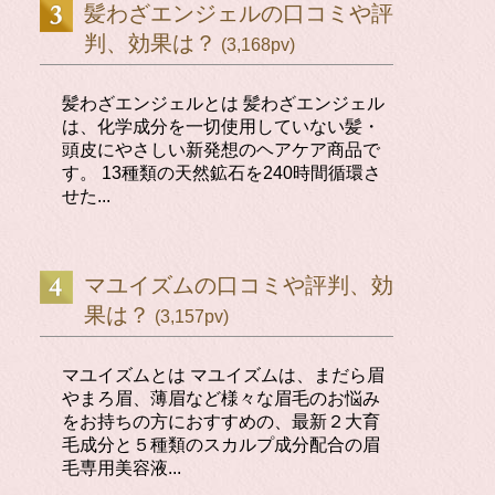
髪わざエンジェルの口コミや評
判、効果は？
(3,168pv)
髪わざエンジェルとは 髪わざエンジェル
は、化学成分を一切使用していない髪・
頭皮にやさしい新発想のヘアケア商品で
す。 13種類の天然鉱石を240時間循環さ
せた...
マユイズムの口コミや評判、効
果は？
(3,157pv)
マユイズムとは マユイズムは、まだら眉
やまろ眉、薄眉など様々な眉毛のお悩み
をお持ちの方におすすめの、最新２大育
毛成分と５種類のスカルプ成分配合の眉
毛専用美容液...