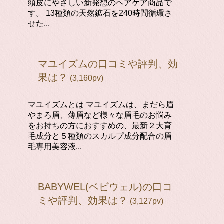
頭皮にやさしい新発想のヘアケア商品で
す。 13種類の天然鉱石を240時間循環さ
せた...
マユイズムの口コミや評判、効
果は？
(3,160pv)
マユイズムとは マユイズムは、まだら眉
やまろ眉、薄眉など様々な眉毛のお悩み
をお持ちの方におすすめの、最新２大育
毛成分と５種類のスカルプ成分配合の眉
毛専用美容液...
BABYWEL(ベビウェル)の口コ
ミや評判、効果は？
(3,127pv)