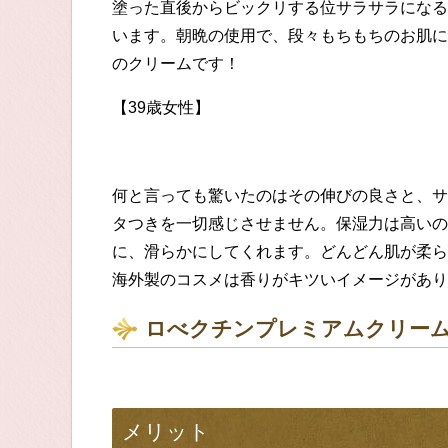
塗った直後からビックリする位
サラサラ
になる
います。
朝晩の使用で、段々
もちもちのお肌に
のクリ
ームです！
【
39
歳女性】
何と言っても驚いたのはその伸びの良さと、サ
タつきを一切感じさせません。
保湿力は高いの
に、滑らかにしてくれます。どんどん肌が柔ら
海外製のコスメは香りがキツいイメージがあり
ロべクチンプレミアムクリー
メリット