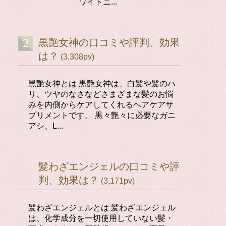
ワイトニ...
黒艶女神の口コミや評判、効果
は？
(3,308pv)
黒艶女神とは 黒艶女神は、白髪や髪のハ
リ、ツヤのなさなどさまざまな髪のお悩
みを内側からケアしてくれるヘアケアサ
プリメントです。 黒々艶々に必要なガニ
アシ、L...
髪わざエンジェルの口コミや評
判、効果は？
(3,171pv)
髪わざエンジェルとは 髪わざエンジェル
は、化学成分を一切使用していない髪・