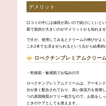
デ
メリット
口コミの中には値段が高いので続けにくいとい
面で負担が
大きいのが
デメリットかも知れませ
ですが、使用してみるとクリームの伸びがよく
これ1本でも済ませられるという点から結果的
ロべクチンプレミアムクリー
・乾燥肌・敏感肌でお悩みの方
ロべクチンプレミアムクリーム
は、アーモンド
分が
多く
配合
されており、高い保湿力を発揮し
つの原因物質がフリー処方なので、お肌をしっ
とき
の
ケアとしても使えます。