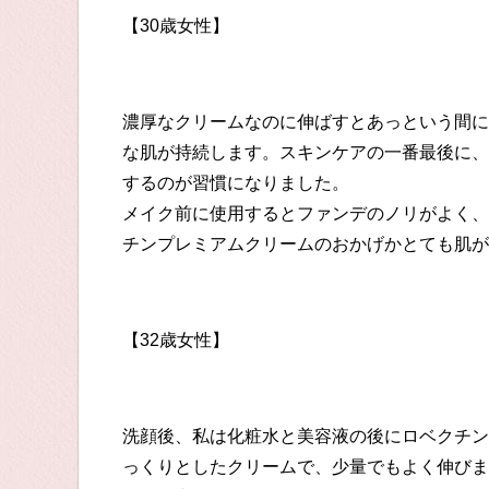
【
30
歳女性】
濃厚なクリームなのに伸ばすとあっという間に
な肌が持続します。
スキンケア
の一番最後に、
するのが習慣になりました。
メイク前に使用するとファンデのノリがよく、
チンプレミアムクリームのおかげかとて
も肌が
【
32
歳女性】
洗顔後、
私は
化粧水
と
美容液
の後にロベクチン
っくりとしたクリームで、少量でもよく伸びま