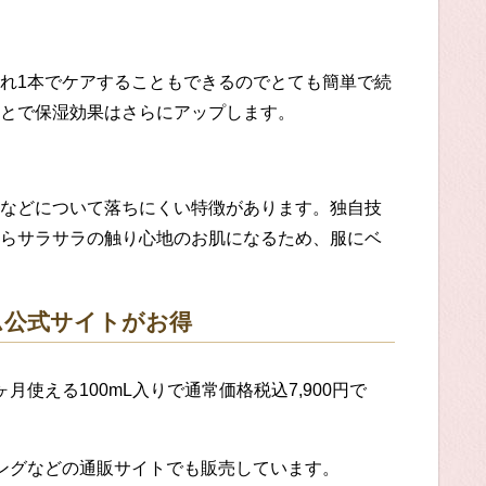
れ
1本でケアすることもできるのでとても簡単で続
とで保湿効果はさらにアップします。
などについて
落ちにくい特徴があります。独自技
らサラサラの触り心地のお肌になるため、服にベ
ム
公式
サイトがお得
ヶ月使える1
00mL
入り
で通常価格税込
7
,900円で
ピングなどの
通販
サイト
でも
販売しています。