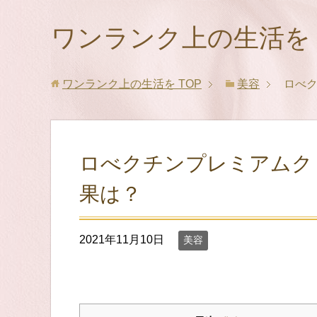
ワンランク上の生活を
ワンランク上の生活を
TOP
美容
ロべ
ロべクチンプレミアムク
果は？
2021年11月10日
美容