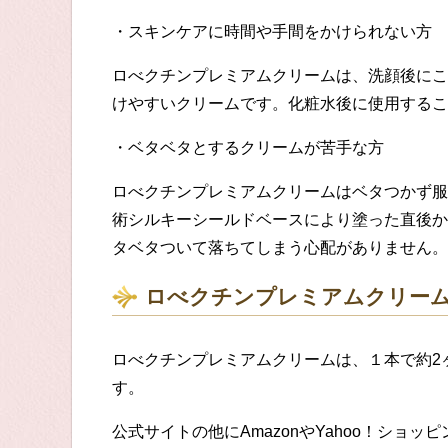
・
スキンケアに時間や手間をかけられない方
ロべクチンプレミアムクリーム
は、
洗顔後にこ
けやすいクリームです。化粧水後に使用するこ
・
ベタベタとするクリームが苦手な方
ロべクチンプレミアムクリームは
ベタつかず服
術シルキーシールドベースにより塗った直後か
タベタついて落ちてしまう心配がありません。
ロべクチンプレミアムクリー
ロべクチンプレミアムクリーム
は
、
１本で約
2
す。
公式サイトの他に
A
mazonやYahoo！ショッ