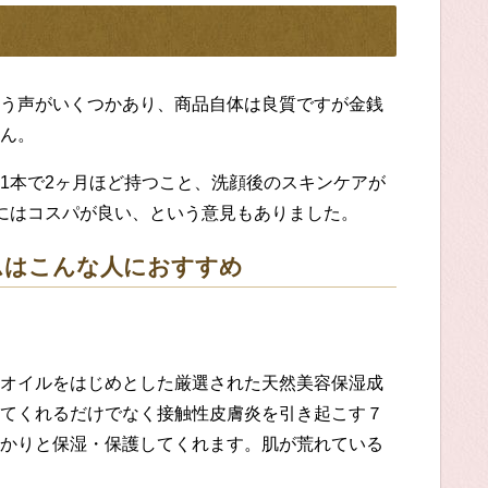
う声がいくつか
あり、
商品自体は良質ですが金銭
ん。
1本で2ヶ月ほど
持つこと、洗顔後のスキンケアが
には
コスパ
が
良い
、
という意見
もありました。
ム
はこんな人におすすめ
オイルをはじめとした厳選された天然美容保湿成
てくれるだけでなく接触性皮膚炎を引き起こす７
かりと保湿・保護してくれます。
肌
が
荒れ
ている