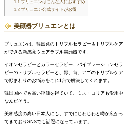
1.1
ブリュエンはこんな人におすすめ
1.2
ブリュエン公式サイトがお得
美顔器ブリュエン
とは
ブリュエンは、韓国発のトリプルセラピー＆トリプルケア
ができる
新感覚ウェアラブル美顔器です。
イオンセラピーとカラーセラピー、バイブレーションセラ
ピーのトリプル
セラピーと、顔、首、アゴのトリプルケア
で
顔まわりのお悩みをこれ
1台で
解決
してくれます。
韓国国内でも高い評価
を得ていて
、
ミス・コリアも愛用中
なんだそう。
美容感度の高い日本人にも
、
すでに
じわじわと
噂が広がっ
てきており
S
NSでも話題になっています。