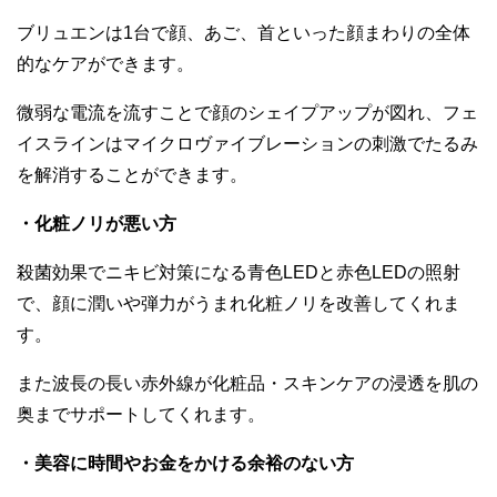
ブリュエンは1台で顔、あご、首
といった顔まわりの全体
的なケアができます。
微弱な電流を流すことで顔のシェイプアップが図れ
、
フェ
イスラインは
マイクロヴァイブレーションの刺激でたるみ
を解消することができます。
・化粧ノリが悪い方
殺菌効果でニキビ対策になる青色L
EDと赤色
L
EDの照射
で、顔に潤いや弾力がうまれ化粧ノリを改善してくれま
す。
また波長の長い赤外線が化粧品・スキンケアの浸透を肌の
奥までサポートしてくれます。
・
美容に時間やお金をかける余裕のない方