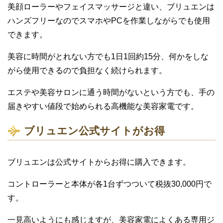
美顔ローラーやフェイスマッサージと違い、ブリュエンは
ハンズフリーなので
スマホや
P
Cを作業しながらでも使用
できます。
美容に時間がとれない方でも
1日1回約1
5分、何かをしな
がら使用できるので負担なく続けられます。
エステや美容サロンに通う時間がないという方でも、
手の
届きやすい値段で
始められる高機能な美容家電です。
ブリュエン
公式
サイトがお得
ブリュエンは公式サイトからお得に
購入できます。
コントローラーと本体が各
1台ずつついて
税抜
3
0,000円
で
す。
一見高いようにも感じますが、美容家電によくある専用ジ