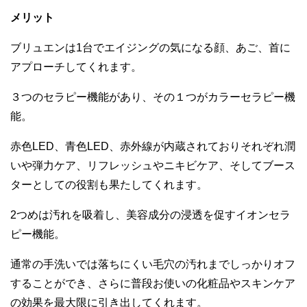
メリット
ブリュエンは
1台でエイジングの気になる顔、あご、首に
アプローチしてくれます。
３つのセラピー機能があり、その１つがカラーセラピー機
能。
赤色
LED、青色L
ED、赤外線が内蔵されておりそれぞれ潤
いや弾力ケア、リフレッシュやニキビケア、そしてブース
ターとしての役割も果たしてくれます。
2
つめは汚れを吸着し、美容成分の浸透を促すイオンセラ
ピー機能。
通常の手洗いでは落ちにくい毛穴の汚れまでしっかりオフ
することができ、さらに普段お使いの化粧品やスキンケア
の効果を最大限に引き出し
てくれ
ます。