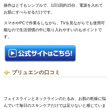
操作はとてもシンプルで
、
1日
1回約15分、
電源を入れて
お肌にすべらせる
だけです。
スマホや
P
Cで作業をしながら、
T
Vを見ながらでも使用可
能なので
生活習慣の中に取り入れやすいのもポイントで
す。
ブリュエン
の口コミ
フェイスラインとネックラインのたるみ、お肌の乾燥に悩
んでいて
毎日のスキンケアだけでは足りないと感じていま