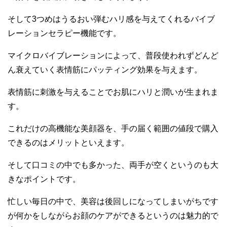
そして
3つめはうるおい弾むハリ感を与えてくれるバイブ
レーションセラピー機能です。
マイクロバイブレーションによって、普段使われずどんど
ん衰えていく表情筋に
パッティング効果を与えます。
表情筋に
刺激を
与えることでお肌にハリと潤いが生まれま
す
。
これだけの高機能な美顔器を、手の届く範囲の値段で購入
できるのはメリットといえます。
そして口コミの中でも多かった、両手が空くというのも大
きなポイントです。
忙しい毎日の中で、美容は後回しになってしまいがちです
が
何
かをしながら
お顔の
ケアができるというのは
魅力的
で