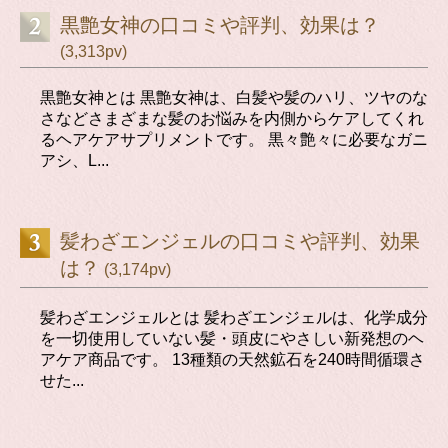
黒艶女神の口コミや評判、効果は？
(3,313pv)
黒艶女神とは 黒艶女神は、白髪や髪のハリ、ツヤのな
さなどさまざまな髪のお悩みを内側からケアしてくれ
るヘアケアサプリメントです。 黒々艶々に必要なガニ
アシ、L...
髪わざエンジェルの口コミや評判、効果
は？
(3,174pv)
髪わざエンジェルとは 髪わざエンジェルは、化学成分
を一切使用していない髪・頭皮にやさしい新発想のヘ
アケア商品です。 13種類の天然鉱石を240時間循環さ
せた...