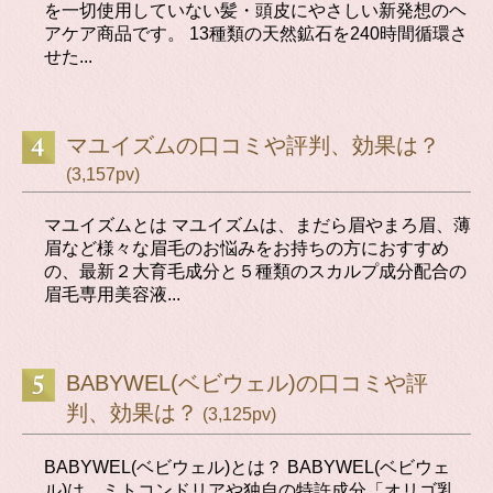
を一切使用していない髪・頭皮にやさしい新発想のヘ
アケア商品です。 13種類の天然鉱石を240時間循環さ
せた...
マユイズムの口コミや評判、効果は？
(3,157pv)
マユイズムとは マユイズムは、まだら眉やまろ眉、薄
眉など様々な眉毛のお悩みをお持ちの方におすすめ
の、最新２大育毛成分と５種類のスカルプ成分配合の
眉毛専用美容液...
BABYWEL(ベビウェル)の口コミや評
判、効果は？
(3,125pv)
BABYWEL(ベビウェル)とは？ BABYWEL(ベビウェ
ル)は、ミトコンドリアや独自の特許成分「オリゴ乳