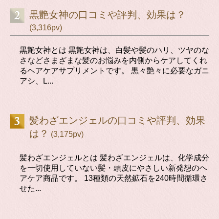
黒艶女神の口コミや評判、効果は？
(3,316pv)
黒艶女神とは 黒艶女神は、白髪や髪のハリ、ツヤのな
さなどさまざまな髪のお悩みを内側からケアしてくれ
るヘアケアサプリメントです。 黒々艶々に必要なガニ
アシ、L...
髪わざエンジェルの口コミや評判、効果
は？
(3,175pv)
髪わざエンジェルとは 髪わざエンジェルは、化学成分
を一切使用していない髪・頭皮にやさしい新発想のヘ
アケア商品です。 13種類の天然鉱石を240時間循環さ
せた...