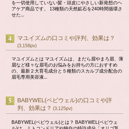
を一切使用していない髪・頭皮にやさしい新発想のヘ
アケア商品です。 13種類の天然鉱石を240時間循環さ
せた...
マユイズムの口コミや評判、効果は？
(3,158pv)
マユイズムとは マユイズムは、まだら眉やまろ眉、薄
眉など様々な眉毛のお悩みをお持ちの方におすすめ
の、最新２大育毛成分と５種類のスカルプ成分配合の
眉毛専用美容液...
BABYWEL(ベビウェル)の口コミや評
判、効果は？
(3,125pv)
BABYWEL(ベビウェル)とは？ BABYWEL(ベビウェ
ル)は、ミトコンドリアや独自の特許成分「オリゴ乳